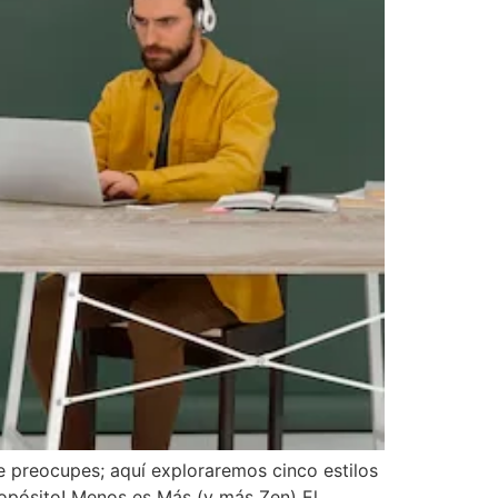
te preocupes; aquí exploraremos cinco estilos
ropósito! Menos es Más (y más Zen) El