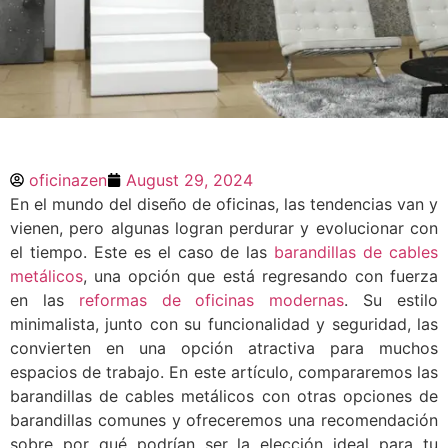
Barandillas de Cables
Metálicos: Una
oficinazen
August 29, 2024
Tendencia que Vuelve
En el mundo del diseño de oficinas, las tendencias van y
con Fuerza en las
vienen, pero algunas logran perdurar y evolucionar con
Oficinas
el tiempo. Este es el caso de las
barandillas de cables
metálicos
, una opción que está regresando con fuerza
En el mundo del diseño de oficinas, las
en las
reformas de oficinas modernas
. Su estilo
tendencias van y vienen, pero algunas
minimalista, junto con su funcionalidad y seguridad, las
logran perdurar y evolucionar con el
convierten en una opción atractiva para muchos
tiempo. Este es el caso de las barandillas
de cables metálicos, una opción que está
espacios de trabajo. En este artículo, compararemos las
regresando con fuerza en
barandillas de cables metálicos con otras opciones de
barandillas comunes y ofreceremos una recomendación
sobre por qué podrían ser la elección ideal para tu