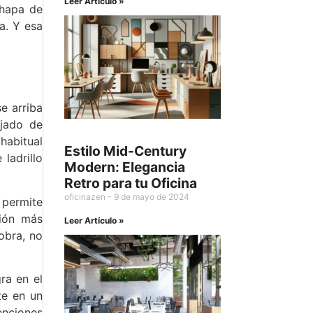
Leer Artículo »
chapa de
a. Y esa
se arriba
rjado de
habitual
Estilo Mid-Century
ladrillo
Modern: Elegancia
Retro para tu Oficina
oficinazen
9 de mayo de 2024
 permite
ción más
Leer Artículo »
obra, no
ra en el
te en un
enciones