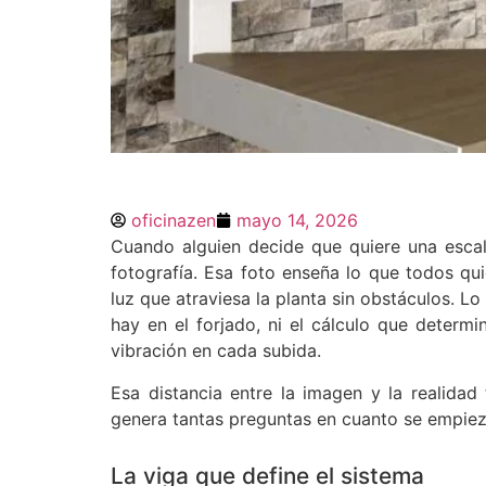
Escaleras con zanc
oficinazen
mayo 14, 2026
estructura, diseño
Cuando alguien decide que quiere una escal
interiores contem
fotografía. Esa foto enseña lo que todos quie
luz que atraviesa la planta sin obstáculos. Lo
hay en el forjado, ni el cálculo que determi
Cuando alguien decide que quiere una es
vibración en cada subida.
muestra suele ser una fotografía. Esa f
que parece flotar, el lado libre sin apoyo
Esa distancia entre la imagen y la realidad
genera tantas preguntas en cuanto se empiez
La viga que define el sistema