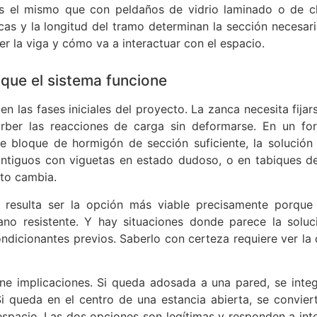
 es el mismo que con peldaños de vidrio laminado o de 
as y la longitud del tramo determinan la sección necesari
er la viga y cómo va a interactuar con el espacio.
 que el sistema funcione
n las fases iniciales del proyecto. La zanca necesita fijar
ber las reacciones de carga sin deformarse. En un fo
loque de hormigón de sección suficiente, la solución 
antiguos con viguetas en estado dudoso, o en tabiques de 
nto cambia.
 resulta ser la opción más viable precisamente porque
ano resistente. Y hay situaciones donde parece la solu
ndicionantes previos. Saberlo con certeza requiere ver la 
ene implicaciones. Si queda adosada a una pared, se integ
i queda en el centro de una estancia abierta, se convier
 espacio. Las dos opciones son legítimas y responden a int