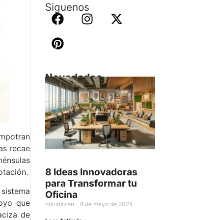
Siguenos
Novedades
empotran
as recae
ménsulas
8 Ideas Innovadoras
otación.
para Transformar tu
 sistema
Oficina
poyo que
oficinazen
8 de mayo de 2024
aciza de