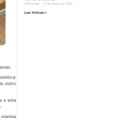
oficinazen
11 de mayo de 2024
Leer Artículo »
demás.
stética:
e vidrio
a a esta
.
 plantea