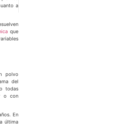
cuanto a
esuelven
nica
que
ariables
en polvo
gama del
no todas
r o con
años. En
a última