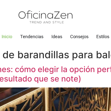
Inicio
Tendencias
Ideas
Consejos
Estilos
de barandillas para ba
es: cómo elegir la opción perf
esultado que se note)