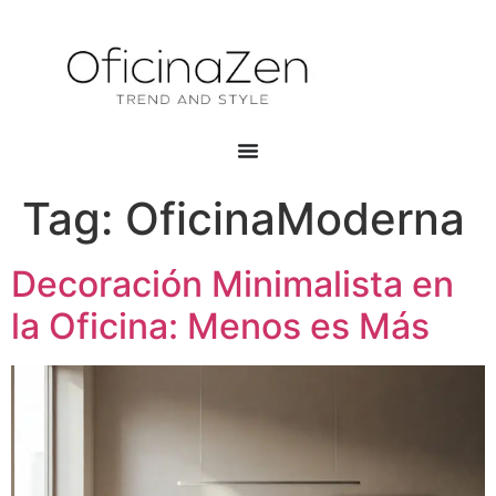
Tag:
OficinaModerna
Decoración Minimalista en
la Oficina: Menos es Más