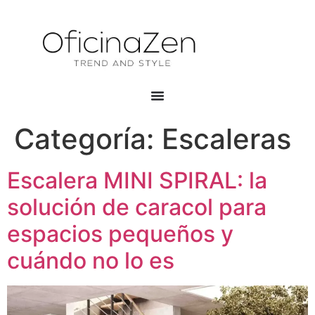
Categoría:
Escaleras
Escalera MINI SPIRAL: la
solución de caracol para
espacios pequeños y
cuándo no lo es