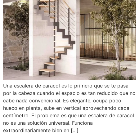
Una escalera de caracol es lo primero que se te pasa
por la cabeza cuando el espacio es tan reducido que no
cabe nada convencional. Es elegante, ocupa poco
hueco en planta, sube en vertical aprovechando cada
centímetro. El problema es que una escalera de caracol
no es una solución universal. Funciona
extraordinariamente bien en […]