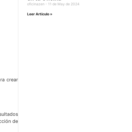
oficinazen
11 de May de 2024
Leer Artículo »
ra crear
sultados
cción de