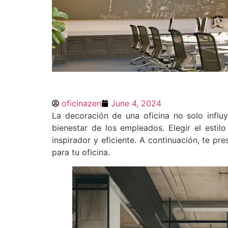
Cómo Elegir el Esti
oficinazen
June 4, 2024
Oficina
La decoración de una oficina no solo influy
bienestar de los empleados. Elegir el esti
inspirador y eficiente. A continuación, te p
La decoración de una oficina no solo inf
para tu oficina.
la productividad y bienestar de los emp
transformar un entorno de trabajo en un 