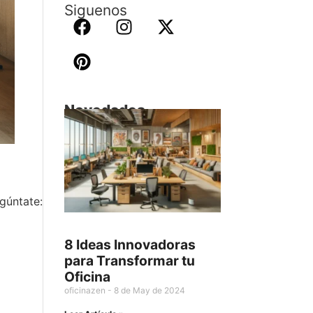
Siguenos
Novedades
egúntate:
8 Ideas Innovadoras
para Transformar tu
Oficina
oficinazen
8 de May de 2024