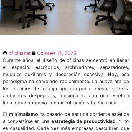
El minimalismo: una
tendencia clave para
oficinazen
October 15, 2025
reformas de oficinas
Durante años, el diseño de oficinas se centró en llenar
más productivas
el espacio: escritorios, archivadores, separadores,
muebles auxiliares y decoración excesiva. Hoy, ese
paradigma ha cambiado radicalmente. La nueva era de
Durante años, el diseño de oficinas se
centró en llenar el espacio: escritorios,
los espacios de trabajo apuesta por el
menos es más
:
archivadores, separadores, muebles
ambientes despejados, funcionales, con una estética
auxiliares y decoración excesiva. Hoy,
limpia que potencia la concentración y la eficiencia.
ese paradigma ha cambiado radicalmente.
La nueva era de los espacios de trabajo
apuesta por el menos es
El
minimalismo
ha pasado de ser una corriente estética
a convertirse en una
estrategia de productividad
. Y no
es casualidad. Cada vez más empresas descubren que