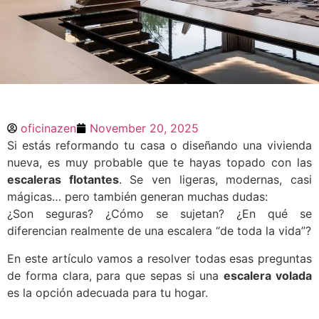
Escaleras flotantes:
qué son realmente y en
oficinazen
November 20, 2025
qué se diferencian de
Si estás reformando tu casa o diseñando una vivienda
una escalera
nueva, es muy probable que te hayas topado con las
tradicional
escaleras flotantes
. Se ven ligeras, modernas, casi
mágicas… pero también generan muchas dudas:
Si estás reformando tu casa o diseñando
¿Son seguras? ¿Cómo se sujetan? ¿En qué se
una vivienda nueva, es muy probable que
diferencian realmente de una escalera “de toda la vida”?
te hayas topado con las escaleras
flotantes. Se ven ligeras, modernas, casi
En este artículo vamos a resolver todas esas preguntas
mágicas… pero también generan muchas
de forma clara, para que sepas si una
escalera volada
dudas:¿Son seguras? ¿Cómo se sujetan?
¿En qué se
es la opción adecuada para tu hogar.