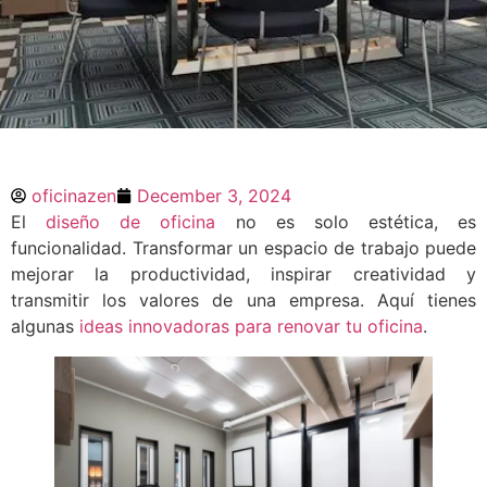
Ideas Innovadoras para
Mejorar el Diseño de tu
oficinazen
December 3, 2024
Oficina
El
diseño de oficina
no es solo estética, es
funcionalidad. Transformar un espacio de trabajo puede
mejorar la productividad, inspirar creatividad y
El diseño de oficina no es solo estética,
es funcionalidad. Transformar un espacio
transmitir los valores de una empresa. Aquí tienes
de trabajo puede mejorar la
algunas
ideas innovadoras para renovar tu oficina
.
productividad, inspirar creatividad y
transmitir los valores de una empresa.
Aquí tienes algunas ideas innovadoras
para renovar tu oficina. La importancia