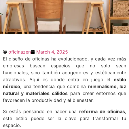
Reformas y estilo
nórdico en oficinas
oficinazen
March 4, 2025
El diseño de oficinas ha evolucionado, y cada vez más
empresas buscan espacios que no solo sean
El estilo nórdico en oficinas combina
minimalismo, luz natural y funcionalidad
funcionales, sino también acogedores y estéticamente
para crear espacios modernos y
atractivos. Aquí es donde entra en juego el
estilo
acogedores. Si estás pensando en una
nórdico
, una tendencia que combina
minimalismo, luz
reforma de oficinas, este diseño mejora
la productividad y el bienestar. Descubre
natural y materiales cálidos
para crear entornos que
cómo aplicarlo en tu empresa.
favorecen la productividad y el bienestar.
Si estás pensando en hacer una
reforma de oficinas
,
este estilo puede ser la clave para transformar tu
espacio.