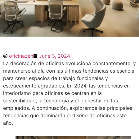
Tendencias en
Decoración e
oficinazen
June 3, 2024
Interiorismo para
La decoración de oficinas evoluciona constantemente, y
Oficinas en 2024
mantenerse al día con las últimas tendencias es esencial
para crear espacios de trabajo funcionales y
estéticamente agradables. En 2024, las tendencias en
La decoración de oficinas evoluciona
constantemente, y mantenerse al día con
interiorismo para oficinas se centran en la
las últimas tendencias es esencial para
sostenibilidad, la tecnología y el bienestar de los
crear espacios de trabajo funcionales y
empleados. A continuación, exploramos las principales
estéticamente agradables. En 2024, las
tendencias en interiorismo para oficinas
tendencias que dominarán el diseño de oficinas este
se centran en la sostenibilidad, la
año.