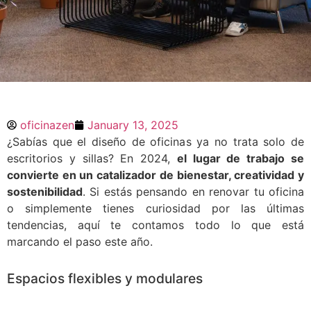
Tendencias en diseño
de oficinas para 2024:
oficinazen
January 13, 2025
Espacios que inspiran
¿Sabías que el diseño de oficinas ya no trata solo de
bienestar y
escritorios y sillas? En 2024,
el lugar de trabajo se
productividad
convierte en un catalizador de bienestar, creatividad y
sostenibilidad
. Si estás pensando en renovar tu oficina
¿Sabías que el diseño de oficinas ya no
o simplemente tienes curiosidad por las últimas
trata solo de escritorios y sillas? En 2024,
tendencias, aquí te contamos todo lo que está
el lugar de trabajo se convierte en un
marcando el paso este año.
catalizador de bienestar, creatividad y
sostenibilidad. Si estás pensando en
renovar tu oficina o simplemente
Espacios flexibles y modulares