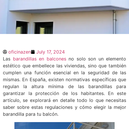
Todo lo que Necesitas
Saber sobre la Altura
oficinazen
July 17, 2024
Mínima de Barandillas
Las
barandillas en balcones
no solo son un elemento
en Balcones
estético que embellece las viviendas, sino que también
cumplen una función esencial en la seguridad de las
mismas. En España, existen normativas específicas que
Las barandillas en balcones no solo son
un elemento estético que embellece las
regulan la altura mínima de las barandillas para
viviendas, sino que también cumplen una
garantizar la protección de los habitantes. En este
función esencial en la seguridad de las
artículo, se explorará en detalle todo lo que necesitas
mismas. En España, existen normativas
específicas que regulan la altura mínima
saber sobre estas regulaciones y cómo elegir la mejor
de las
barandilla para tu balcón.